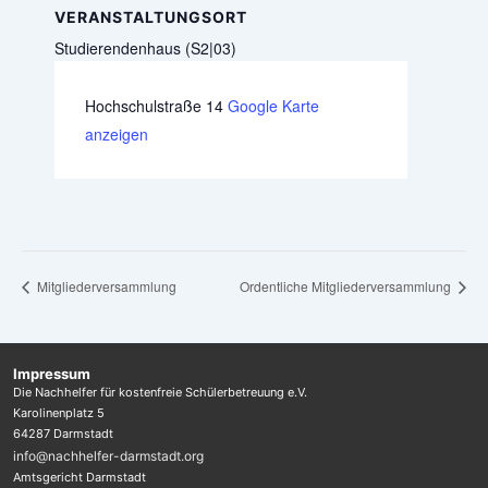
VERANSTALTUNGSORT
Studierendenhaus (S2|03)
Hochschulstraße 14
Google Karte
anzeigen
Mitgliederversammlung
Ordentliche Mitgliederversammlung
Impressum
Die Nachhelfer für kostenfreie Schülerbetreuung e.V.
Karolinenplatz 5
64287 Darmstadt
info@nachhelfer-darmstadt.org
Amtsgericht Darmstadt