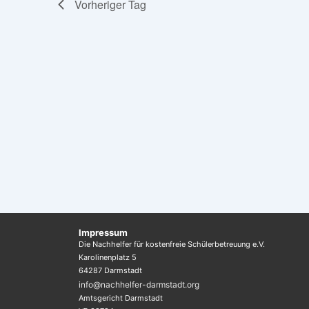
Vorheriger Tag
l
s
ä
s
t
h
e
l
u
l
e
n
w
n
o
g
.
r
e
t
n
e
i
S
n
u
g
Impressum
c
e
Die Nachhelfer für kostenfreie Schülerbetreuung e.V.
b
Karolinenplatz 5
h
64287 Darmstadt
e
info@nachhelfer-darmstadt.org
e
n
Amtsgericht Darmstadt