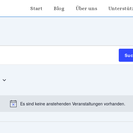
Hauptnavigation
Start
Blog
Über uns
Unterstüt
Suc
6
Es sind keine anstehenden Veranstaltungen vorhanden.
H
i
n
w
e