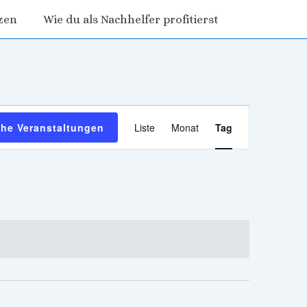
zen
Wie du als Nachhelfer profitierst
V
he Veranstaltungen
Liste
Monat
Tag
e
r
a
n
s
t
a
l
t